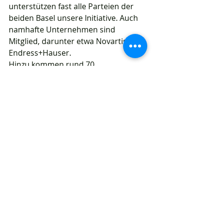
unterstützen fast alle Parteien der 
beiden Basel unsere Initiative. Auch 
namhafte Unternehmen sind 
Mitglied, darunter etwa Novartis und 
Endress+Hauser.
Hinzu kommen rund 70 
Persönlichkeiten aus Wirtschaft und 
Politik. Diese breite Unterstützung 
zeigt ganz klar, dass die Region rasch 
ein leistungsfähiges S-Bahn-System 
braucht und aktiv fordert.
Wer kann sich bei «Basel vernetzt» 
engagieren?
Dätwyler:
 Bei «Basel vernetzt» kann 
sich jeder engagieren, der sich 
bessere S-Bahn-Verbindungen 