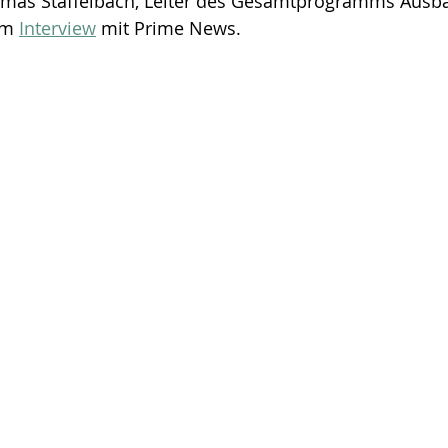
omas Staffelbach, Leiter des Gesamtprogramms Ausb
im 
Interview
 mit Prime News.